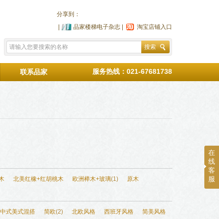
分享到：
|
品家楼梯电子杂志
|
淘宝店铺入口
搜索
服务热线：021-67681738
联系品家
在
线
客
木
北美红橡+红胡桃木
欧洲榉木+玻璃
(1)
原木
服
中式美式混搭
简欧
(2)
北欧风格
西班牙风格
简美风格