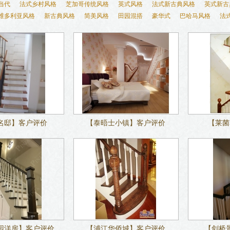
当代
法式乡村风格
芝加哥传统风格
英式风格
法式新古典风格
英式新古
维多利亚风格
新古典风格
简美风格
田园混搭
豪华式
巴哈马风格
法
名邸】客户评价
【泰晤士小镇】客户评价
【莱菌
园洋房】客户评价
【浦江华侨城】客户评价
【剑桥