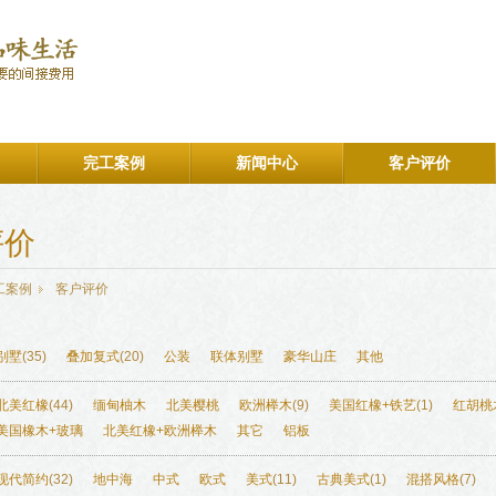
完工案例
新闻中心
客户评价
评价
工案例
客户评价
别墅
(35)
叠加复式
(20)
公装
联体别墅
豪华山庄
其他
北美红橡
(44)
缅甸柚木
北美樱桃
欧洲榉木
(9)
美国红橡+铁艺
(1)
红胡桃
美国橡木+玻璃
北美红橡+欧洲榉木
其它
铝板
现代简约
(32)
地中海
中式
欧式
美式
(11)
古典美式
(1)
混搭风格
(7)