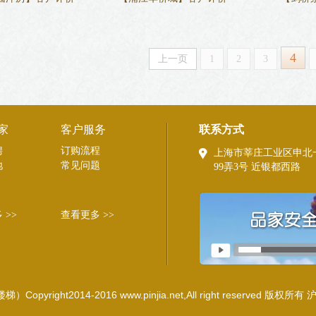
4
上一页
1
2
3
家
客户服务
联系方式
聘
订购流程
上海市莘庄工业区申北
地
常见问题
99弄3号 近银都西路
 >>
查看更多 >>
ht2014-2016 www.pinjia.net,All right reserved 版权所有
沪