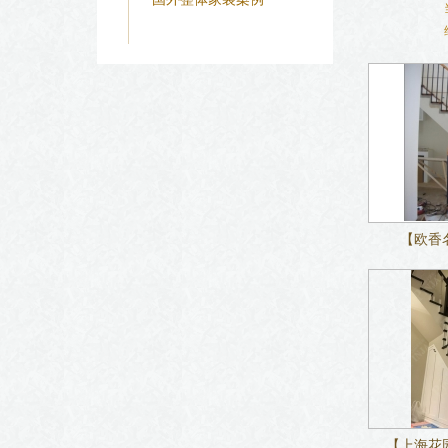
【欧香
【上海花