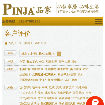
服务热线：021-67681738
客户评价
首页
完工案例
客户评价
选择
材质：
北美红橡+红胡桃木
户型
别墅
叠加复式
公装
联体别墅
豪华山庄
其他
材质
北美红橡
缅甸柚木
北美樱桃
欧洲榉木
美国红橡+铁艺
红胡桃木
北美红橡+红胡桃木
欧洲榉木+玻璃
原木
美国橡木+玻璃
北美红橡+欧洲榉木
其它
铝板
风格
现代简约
地中海
中式
欧式
美式
古典美式
混搭风格
中式美式混搭
简欧
北欧风格
西班牙风格
简美风格
当代
法式乡村风格
芝加哥传统风格
英式风格
法式新古典风格
英式新古典风格
美式田园风格
法式田园风格
美式新古典风格