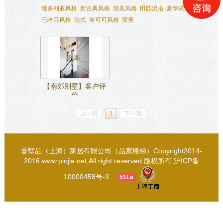
维多利亚风格
新古典风格
简美风格
田园混搭
豪华式
巴哈马风格
法式
洛可可风格
简美
【南郊别墅】客户评
价
上一页
1
下一页
誉墅品（上海）家居有限公司（品家楼梯）Copyright2014-
2016 www.pinjia.net,All right reserved 版权所有
沪ICP备
10000458号-3
51La