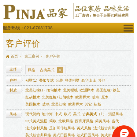
服务热线：021-67681738
客户评价
首页
完工案例
客户评价
选择
风格：
古典美式
户型
别墅
(1)
叠加复式
公装
联体别墅
豪华山庄
其他
材质
北美红橡
(1)
缅甸柚木
北美樱桃
欧洲榉木
美国红橡+铁艺
红胡桃木
北美红橡+红胡桃木
欧洲榉木+玻璃
原木
美国橡木+玻璃
北美红橡+欧洲榉木
其它
铝板
风格
现代简约
地中海
中式
欧式
美式
古典美式
（1）
混搭风格
中式美式混搭
简欧
北欧风格
西班牙风格
简美风格
当代
法式乡村风格
芝加哥传统风格
英式风格
法式新古典风格
英式新古典风格
美式田园风格
法式田园风格
美式新古典风格