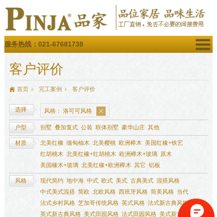
服务热线：021-67681738
客户评价
首页
完工案例
客户评价
选择
风格：
洛可可风格
户型
别墅
叠加复式
公装
联体别墅
豪华山庄
其他
材质
北美红橡
缅甸柚木
北美樱桃
欧洲榉木
美国红橡+铁艺
红胡桃木
北美红橡+红胡桃木
欧洲榉木+玻璃
原木
美国橡木+玻璃
北美红橡+欧洲榉木
其它
铝板
风格
现代简约
地中海
中式
欧式
美式
古典美式
混搭风格
中式美式混搭
简欧
北欧风格
西班牙风格
简美风格
当代
法式乡村风格
芝加哥传统风格
英式风格
法式新古典风格
英式新古典风格
美式田园风格
法式田园风格
美式新古典风格