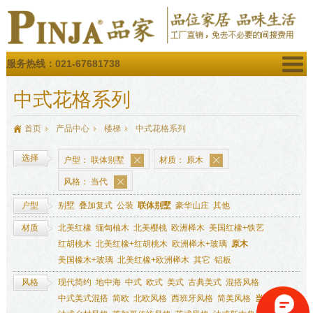
服务热线：021-67681738
中式花格系列
首页
产品中心
楼梯
中式花格系列
选择
户型：
联体别墅
材质：
原木
风格：
当代
户型
别墅
叠加复式
公装
联体别墅
豪华山庄
其他
材质
北美红橡
缅甸柚木
北美樱桃
欧洲榉木
美国红橡+铁艺
红胡桃木
北美红橡+红胡桃木
欧洲榉木+玻璃
原木
美国橡木+玻璃
北美红橡+欧洲榉木
其它
铝板
风格
现代简约
地中海
中式
欧式
美式
古典美式
混搭风格
中式美式混搭
简欧
北欧风格
西班牙风格
简美风格
当代