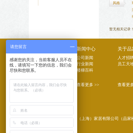
风格
暂无相关记录
请您留言
品家主营
新闻中心
关于品
楼梯
公司新闻
人才招
感谢您的关注，当前客服人员不在
原木门
行业新闻
员工天
线，请填写一下您的信息，我们会
尽快和您联系。
橱柜
楼梯百科
百叶窗
查看更多 >>
查看更多 >>
查看更多
誉墅品（上海）家居有限公司（品家楼梯）Copyrig