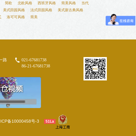
简欧
北欧风格
西班牙风格
简美风格
当代
美式田园风格
法式田园风格
美式新古典风格
式
洛可可风格
简美
一路
021-67681738
86-21-67681738
ICP备10000458号-3
51La