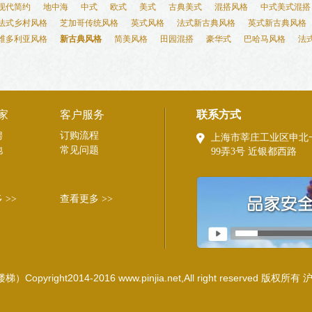
现代简约
地中海
中式
欧式
美式
古典美式
混搭风格
中式美式混搭
法式乡村风格
芝加哥传统风格
英式风格
法式新古典风格
英式新古典风格
维多利亚风格
新古典风格
简美风格
田园混搭
豪华式
巴哈马风格
法
！
家
客户服务
联系方式
聘
订购流程
上海市莘庄工业区申北
地
常见问题
99弄3号 近银都西路
 >>
查看更多 >>
ht2014-2016 www.pinjia.net,All right reserved 版权所有
沪