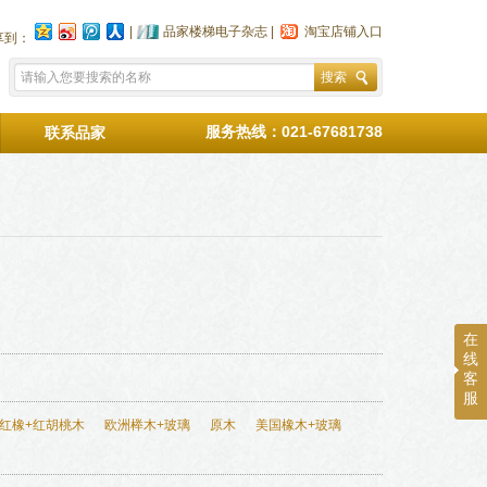
|
品家楼梯电子杂志
|
淘宝店铺入口
享到：
搜索
服务热线：021-67681738
联系品家
在
线
客
服
红橡+红胡桃木
欧洲榉木+玻璃
原木
美国橡木+玻璃