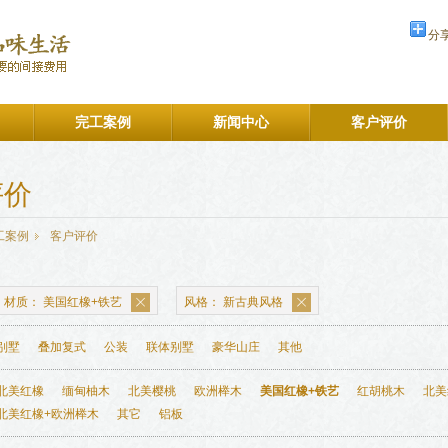
分
完工案例
新闻中心
客户评价
评价
工案例
客户评价
材质：
美国红橡+铁艺
风格：
新古典风格
别墅
叠加复式
公装
联体别墅
豪华山庄
其他
北美红橡
缅甸柚木
北美樱桃
欧洲榉木
美国红橡+铁艺
红胡桃木
北美
北美红橡+欧洲榉木
其它
铝板